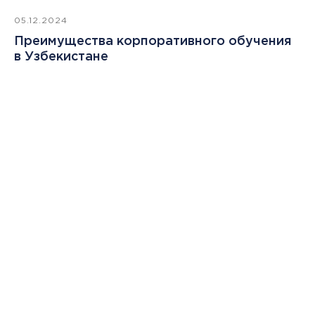
Политика обработки персональных данных
+
05.12.2024
Преимущества корпоративного обучения
в Узбекистане
НА ВСЕ КУРСЫ И ПРОГРАММЫ
Оставить заявку