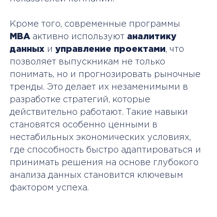
Кроме того, современные программы
MBA
активно используют
аналитику
данных
и
управление проектами
, что
позволяет выпускникам не только
понимать, но и прогнозировать рыночные
тренды. Это делает их незаменимыми в
разработке стратегий, которые
действительно работают. Такие навыки
становятся особенно ценными в
нестабильных экономических условиях,
где способность быстро адаптироваться и
принимать решения на основе глубокого
анализа данных становится ключевым
+998 (71) 203-02-04
фактором успеха.
Режим работы приемной комиссии
Пн — Пт c 10:00 до 19:00