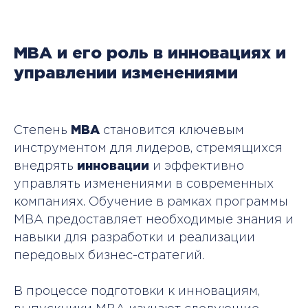
MBA и его роль в инновациях и
управлении изменениями
Каталог
База знаний
Программы
Контакты
Степень
МВА
становится ключевым
Почему нас
Отзывы
инструментом для лидеров, стремящихся
выбирают
внедрять
инновации
и эффективно
Обучение
управлять изменениями в современных
сотрудников
компаниях. Обучение в рамках программы
© City Business School 2026
МВА предоставляет необходимые знания и
навыки для разработки и реализации
Политика обработки персональных данных
+
передовых бизнес-стратегий.
НА ВСЕ КУРСЫ И ПРОГРАММЫ
В процессе подготовки к инновациям,