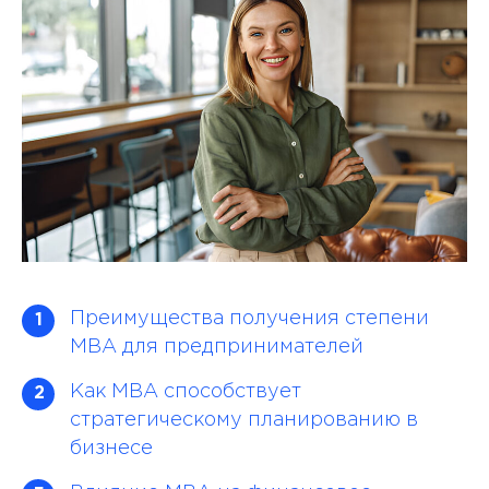
Преимущества получения степени
1
MBA для предпринимателей
Как MBA способствует
2
стратегическому планированию в
бизнесе