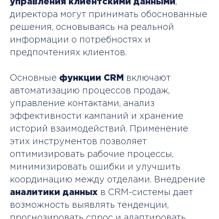
Каталог
База знаний
управления клиентскими данными
,
директора могут принимать обоснованные
Программы
Контакты
решения, основываясь на реальной
информации о потребностях и
Почему нас
Отзывы
выбирают
предпочтениях клиентов.
Обучение
сотрудников
Основные
функции CRM
включают
автоматизацию процессов продаж,
© City Business School 2026
управление контактами, анализ
Политика обработки персональных данных
+
эффективности кампаний и хранение
историй взаимодействий. Применение
этих инструментов позволяет
НА ВСЕ КУРСЫ И ПРОГРАММЫ
оптимизировать рабочие процессы,
Оставить заявку
минимизировать ошибки и улучшить
координацию между отделами. Внедрение
аналитики данных
в CRM-системы дает
возможность выявлять тенденции,
прогнозировать спрос и адаптировать