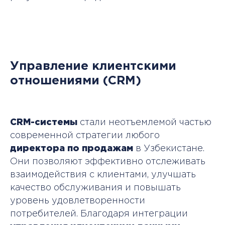
Управление клиентскими
отношениями (CRM)
CRM-системы
стали неотъемлемой частью
+998 (71) 203-02-04
современной стратегии любого
директора по продажам
в Узбекистане.
Режим работы приемной комиссии
Они позволяют эффективно отслеживать
Пн — Пт c 10:00 до 19:00
взаимодействия с клиентами, улучшать
качество обслуживания и повышать
уровень удовлетворенности
потребителей. Благодаря интеграции