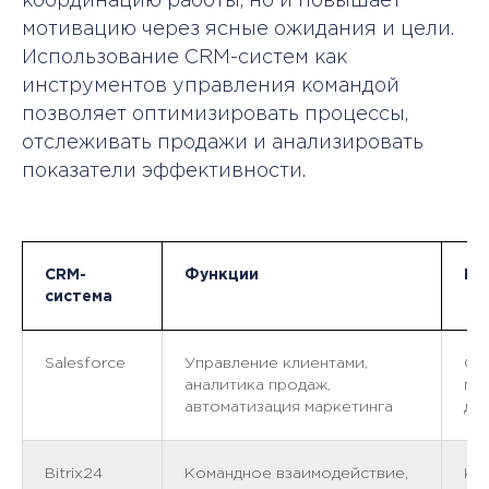
координацию работы, но и повышает
мотивацию через ясные ожидания и цели.
Использование CRM-систем как
инструментов управления командой
позволяет оптимизировать процессы,
отслеживать продажи и анализировать
показатели эффективности.
CRM-
Функции
Пр
система
Salesforce
Управление клиентами,
От
аналитика продаж,
пр
автоматизация маркетинга
до
Bitrix24
Командное взаимодействие,
Ко