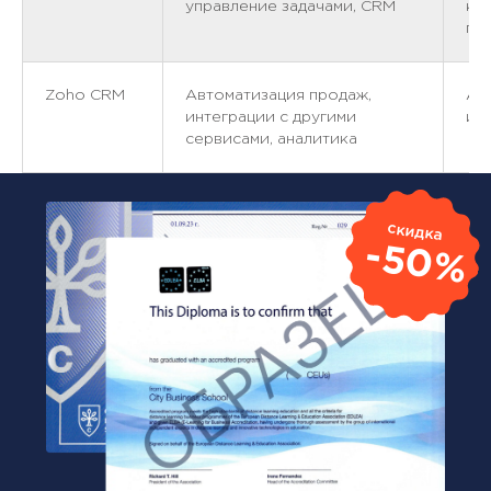
управление задачами, CRM
ко
пр
Zoho CRM
Автоматизация продаж,
Ан
интеграции с другими
и 
сервисами, аналитика