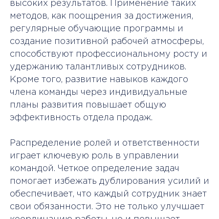
высоких результатов. Применение таких
методов, как поощрения за достижения,
регулярные обучающие программы и
создание позитивной рабочей атмосферы,
Курсы директора
способствуют профессиональному росту и
по продажам
удержанию талантливых сотрудников.
Кроме того, развитие навыков каждого
Международный диплом.
члена команды через индивидуальные
Скидка 50%
планы развития повышает общую
Онлайн-обучение от 3 месяцев
эффективность отдела продаж.
Практика и разбор бизнес-кейсов
Программа 2026 года. Преподают
эксперты
Распределение ролей и ответственности
играет ключевую роль в управлении
Подробнее →
командой. Четкое определение задач
помогает избежать дублирования усилий и
обеспечивает, что каждый сотрудник знает
свои обязанности. Это не только улучшает