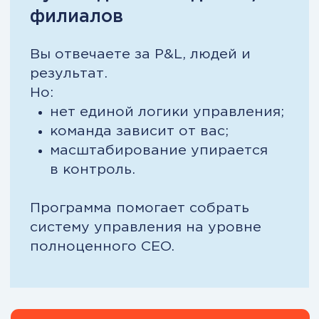
Модуль 5. Бизнес-среда
Глобальный рынок, отраслевые модели,
безопасность, GR, устойчивость.
Результат: вы управляете компанией в
контексте, а не в вакууме.
Модуль 6. HR-менеджмент
и команда
Культура, система вознаграждения,
развитие людей, управление результатом.
Результат: команда начинает работать на
стратегию, а не «по задачам».
Модуль 7. Маркетинг и спрос
Стратегический маркетинг, структура
спроса, каналы, бренд, рост выручки.
Результат: вы управляете рынком, а не
реагируете на него.