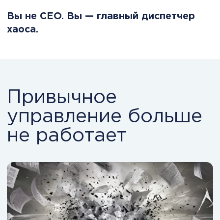
Бизнес растёт быстрее, чем
управленческая система.
+30% задач
+50% коммуникаций
+100% ответственности у CEO
НО:
структура не меняется;
ответственность размыта;
решения принимаются реактивно;
деньги контролируются постфактум.
Раньше можно было управлять