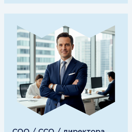
от преподавателей
с опытом более 10 лет
100+ тем
по разным сферам бизнеса
450+
заданий на проверку
усвоения знаний
240+
тестов
30+ бизнес-кейсов
для усиления ваших