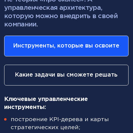
Генеральные /
исполнительные директора
(CEO)
Вы отвечаете за результат всей
компании.
Но:
KPI не дают управляемости;
совещаний много, прогресса
мало;
стратегию сложно довести
до исполнения;
ответственность размыта.