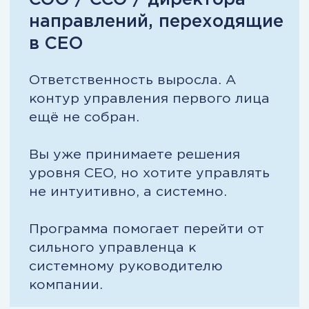
профессиональных навыков
Модуль 1. Роль и
ответственность
Вы формируете позицию руководителя с
полной управленческой ответственностью:
власть, влияние, команда, личная
эффективность.
Результат: вы перестаёте «тащить» и
начинаете управлять системой.
Модуль 2. Стратегия и
исполнение
Рост компании на данных: стратегия, P&L,
конкурентоспособность, формула
прибыли, рынок и защита позиции.
Результат: стратегия перестаёт быть
документом — становится механизмом