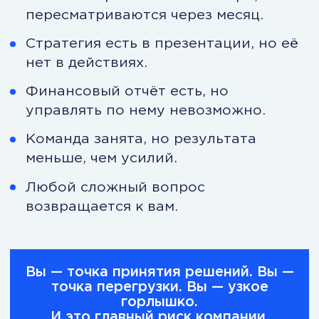
Вы постоянно «разруливаете».
Но компания не становится
устойчивее.
С системой CEO — бизнес
становится управляемым
Структура:
стратегия переведена в
измеримые цели;
KPI влияют на поведение;
есть ритм управления: план-факт,
ответственность, контроль;
финансы прозрачны и
прогнозируемы;
решения принимаются на данных,
а не на ощущениях.