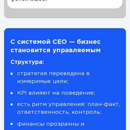
управленческий ритм (план-факт,
ответственность, контроль);
финансовая модель P&L + сценарное
планирование;
система распределения
ответственности и зон принятия
решений;
инструменты стратегического
анализа и конкурентной логики;
внедрение изменений без потери
управляемости;
построение оргструктуры под
масштабирование;
цифровые инструменты контроля и
аналитики CEO.
* представлен не полный перечень
управленческих инструментов