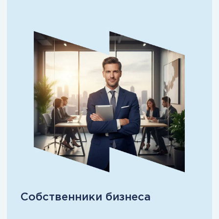
Руководители отделов /
филиалов
Вы отвечаете за P&L, людей и
результат.
Но:
нет единой логики управления;
команда зависит от вас;
масштабирование упирается
в контроль.
Программа помогает собрать
систему управления на уровне
полноценного CEO.