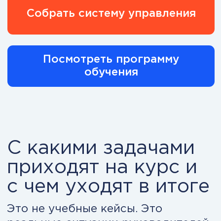
Модуль 8. Управление
продажами и клиентской
базой
Система продаж, CRM, масштабирование,
синхронизация маркетинга и коммерции.
Результат: продажи становятся
управляемым активом.
Модуль 9. Изменения,
инновации и управление
рисками
M&A, риск-менеджмент, инновационный
портфель, управление сопротивлением.
Результат: вы снижаете цену ошибки и
управляете трансформацией.
Модуль 10. Цифровые
технологии