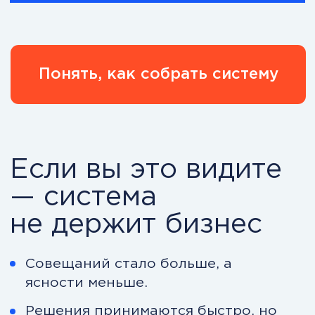
с бизнесом
без системы — и что
меняется, когда она
есть
Без системы CEO — бизнес
живёт реактивно
Хаос:
решения зависят от настроения
и срочности;
приоритеты меняются каждую
неделю;
прибыль «на бумаге», но
кассовые разрывы реальны;
команда ждёт указаний;
рост упирается в вас.