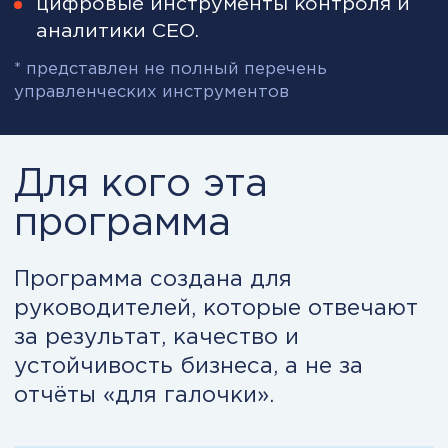
COO / CCO / директора
направлений, переходящие
в CEO
Ответственность выросла. А
контур управления первого лица
ещё не собран.
Вы уже принимаете решения
уровня CEO, но хотите управлять
не интуитивно, а системно.
Программа помогает перейти от
сильного управленца к
системному руководителю
компании.