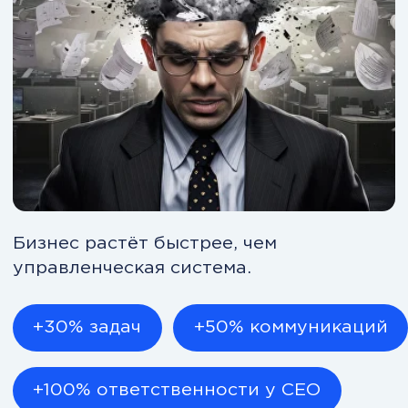
«личным влиянием». Сегодня без
системы это ломается при первом
кризисе.
В таких условиях ручное
управление ломается первым.
Понять, как собрать систему
Если вы это видите
— система
не держит бизнес
Совещаний стало больше, а
ясности меньше.
Решения принимаются быстро, но