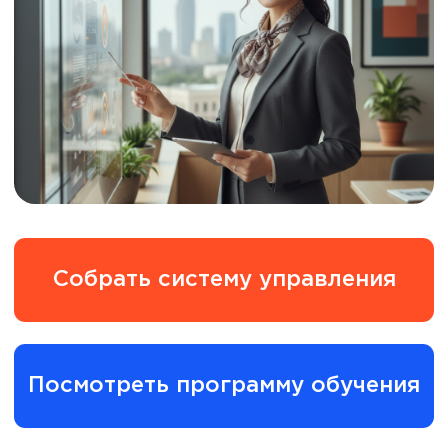
Собрать систему управления
Посмотреть программу обучения
Если компания держится на вас —
она не управляется. Она зависит.
20–40% решений принимаются
«вручную».
Планы переписываются каждый
квартал.
KPI есть, но они не влияют на
результат.
Команда эскалирует всё наверх.
Вы тратите 60% времени на