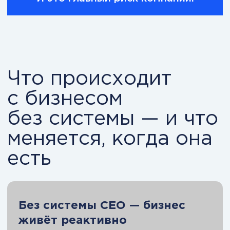
Вы перестаёте тушить пожары.
Вы управляете направлением
движения.
Перейти к системному
управлению
MBA:
Исполнительный
директор (CEO)
Это программа для руководителей,
которые хотят управлять не
задачами, а системой.