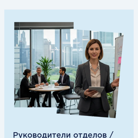
роста.
Модуль 3. Проектное
управление и изменения
Lean, теория ограничений, закупки, Agile,
антикризисное управление, IT-менеджмент.
Результат: вы увеличиваете объём без хаоса
и инвестиций «вслепую».
Модуль 4. Экономика и
финансы бизнеса
Финансовый контроль CEO:
бюджетирование, стоимость компании,
казначейство, налоги, ценообразование.
Результат: вы видите деньги раньше отчёта
и управляете прибылью осознанно.