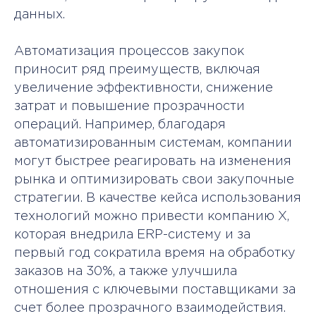
данных.
Автоматизация процессов закупок
приносит ряд преимуществ, включая
увеличение эффективности, снижение
+998 (71) 203-02-04
затрат и повышение прозрачности
операций. Например, благодаря
Режим работы приемной комиссии
автоматизированным системам, компании
Пн — Пт c 10:00 до 19:00
могут быстрее реагировать на изменения
рынка и оптимизировать свои закупочные
стратегии. В качестве кейса использования
технологий можно привести компанию X,
Каталог
База знаний
которая внедрила ERP-систему и за
первый год сократила время на обработку
Программы
Контакты
заказов на 30%, а также улучшила
отношения с ключевыми поставщиками за
Почему нас
Отзывы
выбирают
счет более прозрачного взаимодействия.