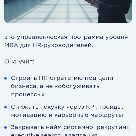
Модуль 1. Лидерство
Управление собой и командой для
уверенных управленческих решений
Модуль 2. Стратегия
Построение бизнес-стратегии и поиск
точек роста.
Модуль 3. Менеджмент
Управление проектами, процессами и
изменениями.
Модуль 4. Экономика и
финансы
Понимание цифр и управление
прибыльностью бизнеса