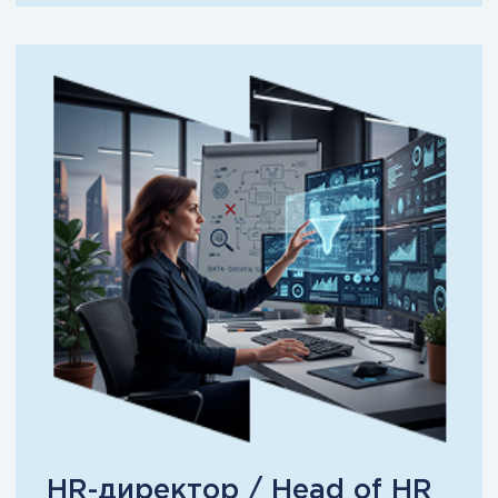
HR-специалист / HR-
менеджер
Хотите выйти из операционки и
стать управленцем, а не
исполнителем.
С какими задачами
приходят — и с чем
уходят
Это не абстрактные кейсы. Это
реальные сценарии роста.
Руководитель /
HR-дирек