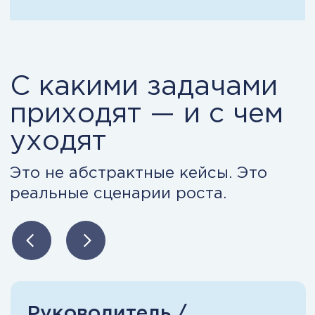
Делать развитие сотрудников
управляемым и измеримым
Управлять кадровыми и
юридическими рисками
Использовать AI в HR для
подбора, оценки и аналитики
Это переход от хаоса
к управляемости.
Как выглядит
работа HR до и
после появления
системы
Разница не в количестве
инструментов — а в уровне
управляемости.