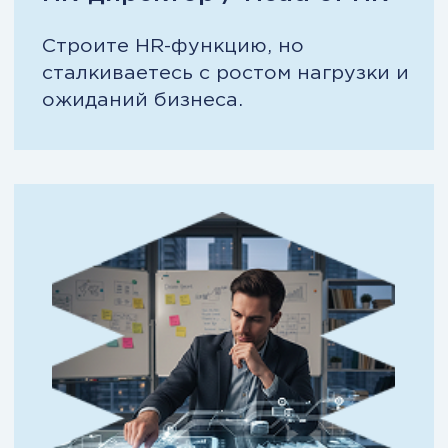
собственник →
HR → Стр
Управление людьми как
HR-лиде
активом
Было:
Было:
Люди — ключевой ресурс, но
Рост компан
управление интуитивное.
нагрузку на
Решения зависят от отдельных HR
отдела пере
и «ручного контроля».
бизнеса рас
Стало:
Стало:
Система управления персоналом,
HR-функция 
встроенная в стратегию бизнеса.
бизнес-блок:
Предсказуемость, управляемость и
масштабиров
рост через человеческий капитал
Переход на 
стратегичес