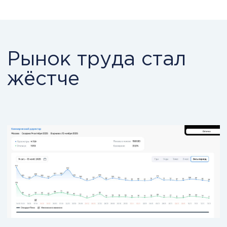
труда сжимается. Кандидаты всё чаще
выбирают худшие условия как
меньший риск по сравнению с нулевым
доходом
Сегодня от HR требуют, что специалист
будет:
прогнозировать текучку, а не
оформлять увольнения постфактум
понимать, где компания теряет
людей и деньги, а не просто считать
headcount
управлять ожиданиями кандидатов и
сотрудников, а не реагировать на
рынок
выстраивать систему удержания, а
не закрывать вакансии в аврале
говорить с бизнесом на языке цифр
отвечать за устойчивость команд, а
не за процесс найма