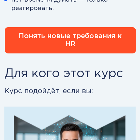
HR-директор / Head of HR
Строите HR-функцию, но
сталкиваетесь с ростом нагрузки и
ожиданий бизнеса.