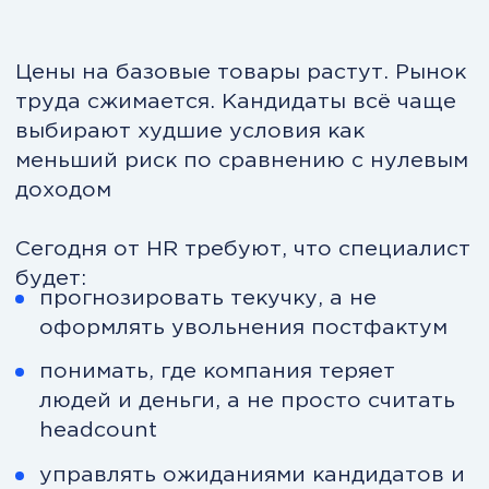
HR становится управленцем. Без
системы — это невозможно.
Если вы узнаёте
себя — проблема
не в навыках, а
в уровне системы:
HR постоянно тушит пожары;
текучка объясняется «рынком», а не
данными;
KPI размыты или отсутствуют;
обучение сотрудников не даёт
измеримого эффекта;
HR не участвует в стратегии
компании;
нет времени думать — только