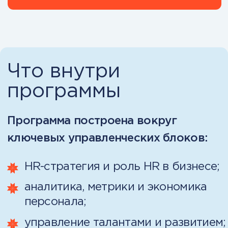
внедрите понятные KPI и HR-
аналитику;
научитесь прогнозировать
кадровые решения;
Доступ к программе МВА
и первый сертификат МВА
освободите время за счёт
Шаблоны и полезные материалы,
системности и автоматизации.
применимые в ежедневных
процессах
Международный нетворкинг
и обмен опытом
Формат обучения
Вы учитесь в своём темпе, но
не остаетесь без поддержки.