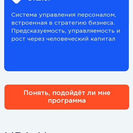
понятная HR-стратегия и
приоритеты;
управляемая текучка и
вовлечённость;
прозрачные KPI и метрики;
система развития и оценки;
HR — полноценный партнёр
бизнеса.
Понять, на каком этапе
сейчас мой продукт
Что внутри
программы