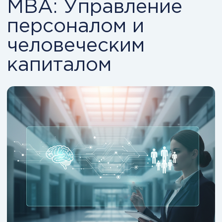
Программа построена вокруг
ключевых управленческих блоков:
HR-стратегия и роль HR в бизнесе;
аналитика, метрики и экономика
персонала;
управление талантами и развитием;
лидерство и управление
командами;
цифровые HR-инструменты и ИИ;
оптимизация процессов и
масштабирование.
Это не набор тем. Это
управленческая модель HR.