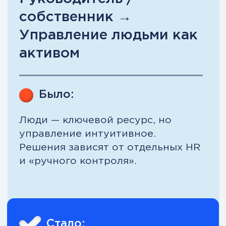
ДО: развитие HR отдела и
сотрудников без системы
решения принимаются
интуитивно;
отдел HR работает «рывками»;
текучка непредсказуема;
развитие сотрудников
хаотично;
HR — сервисная функция;
привлечение нового
сотрудника дорого: открытие
резюме на специализированных
площадках — стоит от 795 000
UZS.
ПОСЛЕ: HR как управляемая
система