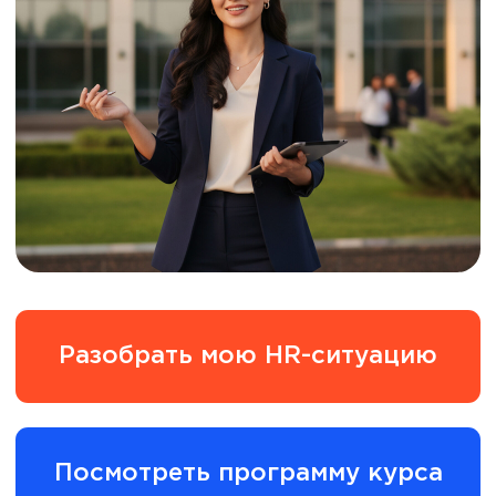
Разобрать мою HR-ситуацию
Посмотреть программу курса
Когда HR отвечает за людей, культуру
и результат, но работает в режиме
постоянной перегрузки и ручного
управления
текучка растёт, а причины
неочевидны;
руководители ждут решений «ещё
вчера»;
специалист HR отдела завален