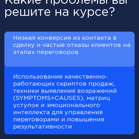
прохождения курса
Тариф Profi: Диплом о
профессиональной переподготовке
Тариф Profi: Приложение к диплому о
профессиональной переподготовке
Тарифы Lite и Standart: Удостоверение
о повышении квалификации
Диплом EDLEA
Международный диплом от City
Business School