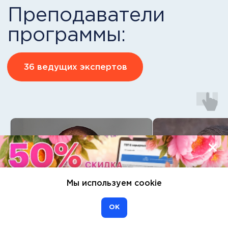
Выбрать
РОП
Пакет “Standart”
Стандартный набор компетенций
Удостоверение о повышении
квалификации +
международный диплом.
11 модулей
Мы используем cookie
198 ак. часов
4 мес. обучения
ОК
ЗАПИСАТЬСЯ НА ПРОГРАММУ
Бонус!
Курс «Нейросети для