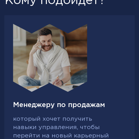
Какие проблемы вы
решите на курсе?
Низкая конверсия из контакта в
сделку и частые отказы клиентов на
этапах переговоров
Использование качественно-
работающих скриптов продаж,
техники выявления возражений
(SYMPTOMS+CAUSES), матриц
уступок и эмоционального
интеллекта для управления
переговорами и повышения
результативности
Недостаток мотивации и высокая
текучесть сотрудников отдела
продаж
Построение сбалансированной
системы материальной и