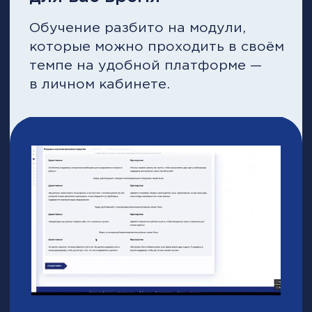
Программа
обучения*
Курс направлен на развитие:
— стратегического мышления и
построения эффективной sales-
стратегии;
— навыков управления командой
продаж и мотивации;
— компетенций в планировании KPI,