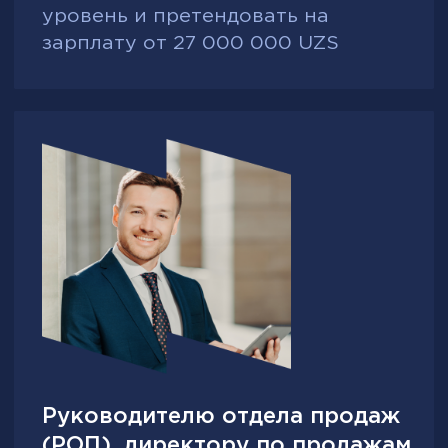
нематериальной мотивации,
проведение диагностики личных
мотивов, внедрение
геймификации и корпоративных
инициатив
Отсутствие системного подхода к
обучению и адаптации новых
менеджеров, что снижает скорость
выхода на результат
Внедрение стандартизированных
программ онбординга, тестового
дня, ассессмента и
наставничества с применением
Welcomebook и методик контроля
прогресса
Низкая управляемость и
прозрачность процессов внутри
отдела продаж