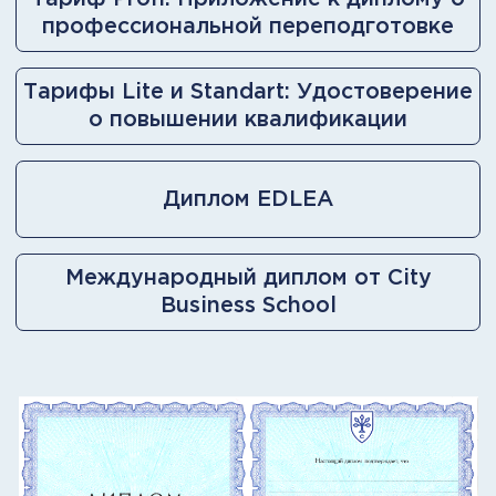
другим.
Симулятор отработки
управленческих решений
Интерактивный управленческий
тренажёр на этапе защиты ВКР, в
котором вы отрабатываете
решения в условиях, максимально
приближённых к реальному
бизнесу, но без рисков для денег,
команды и репутации