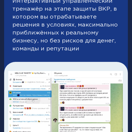
Выберите свой
вариант обучения
МОП
Пакет “Lite”
Минимальный набор компетенций
Электронный диплом школы
8 модулей
116 ак. часов