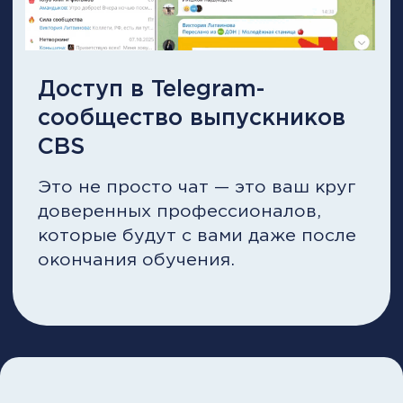
3 мес. обучения
Бонус!
Модуль «Искусственный
интеллект в продажах»
Курс по постановке и
достижению целей
Курс по построению карьеры
Симулятор отработки
управленческих решений (ИИ-
тренажёр)
CAMPUS (групповое
сопровождение
Старт потока: 13 августа 2026
18 400 000 UZS
7 400 000 UZS
616 667 UZS/мес
на 12 месяцев без переплат
единым платежом