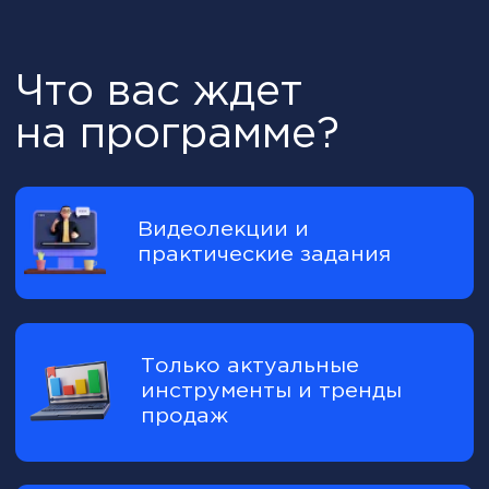
Всё о стратегии и
операционке отдела
продаж
Директор по
продажам CSO
(Chief Sales Officer)
Специалист, благодаря которому
бизнес растет. Даже в кризис
Он знает, как увеличить объем продаж
и построить отношения с клиентами
лучше, чем кто-либо другой.
Он эффективно управляет продажами,
разрабатывает стратегии роста и
обеспечивает стабильный доход
компании.