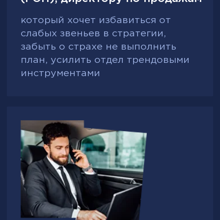
Внедрение и регламентирование
процессов, стандартизация
совещаний, внедрение KPI по
звонкам, встречам, сделкам и
среднему чеку, регулярный аудит
эффективности и применение
SMART-задач
Сложности в управлении
крупными и ключевыми
клиентами
Сегментация клиентской базы,
разработка персонализированных
коммерческих предложений и
программ прогрева, интеграция
цифровых инструментов для
оценки удовлетворенности и LTV