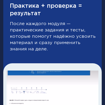
прогнозировании и анализе
эффективности;
— умения выстраивать процессы
продаж, работать с ключевыми
клиентами и каналами;
— лидерства и взаимодействия с
другими подразделениями для роста
бизнеса.
32 кейса
221 задание
7 месяцев обучения
Результат:
Научитесь строить
результативный отдел продаж и