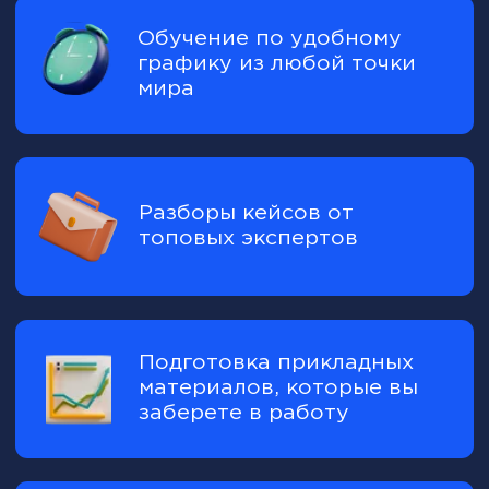
Его решения могут определять будущее
компании, и каждая его победа
становится прорывом для бизнеса.
«Меняйся или умри»‎ — такова
сегодня ситуация в сфере
продаж. Покупательское
поведение меняется, а значит,
старые методы больше не
эффективны. Получите новые
инструменты и оставьте