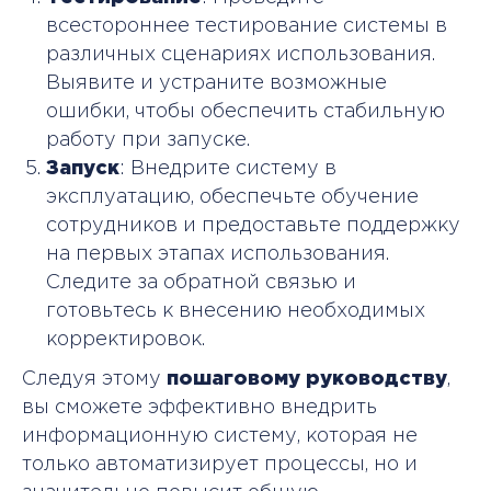
всестороннее тестирование системы в
различных сценариях использования.
Выявите и устраните возможные
ошибки, чтобы обеспечить стабильную
работу при запуске.
Запуск
: Внедрите систему в
эксплуатацию, обеспечьте обучение
сотрудников и предоставьте поддержку
на первых этапах использования.
Следите за обратной связью и
готовьтесь к внесению необходимых
корректировок.
Следуя этому
пошаговому руководству
,
вы сможете эффективно внедрить
информационную систему, которая не
только автоматизирует процессы, но и