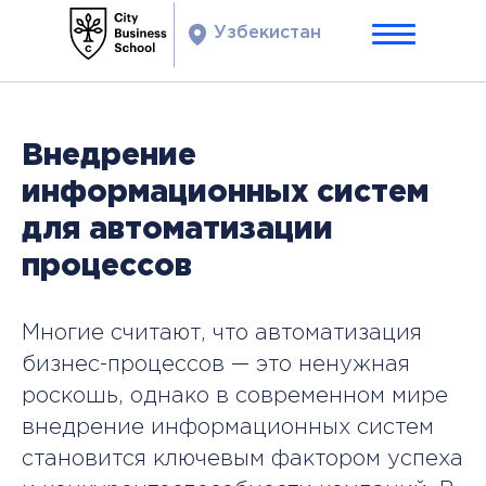
Узбекистан
Внедрение
информационных систем
для автоматизации
процессов
Многие считают, что автоматизация
бизнес-процессов — это ненужная
роскошь, однако в современном мире
внедрение информационных систем
становится ключевым фактором успеха