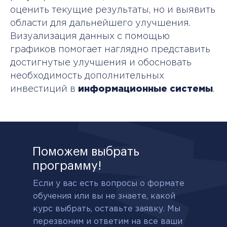
оценить текущие результаты, но и выявить
области для дальнейшего улучшения.
Визуализация данных с помощью
графиков помогает наглядно представить
достигнутые улучшения и обосновать
необходимость дополнительных
инвестиций в
информационные системы
.
Поможем выбрать
программу!
Если у вас есть вопросы о формате
обучения или вы не знаете, какой
курс выбрать, оставьте заявку. Мы
перезвоним и ответим на все ваши