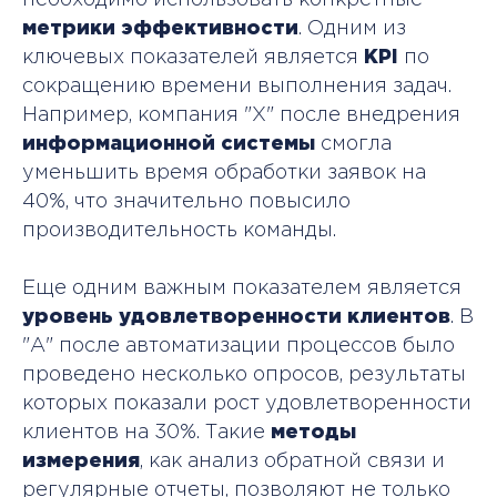
метрики эффективности
. Одним из
ключевых показателей является
KPI
по
сокращению времени выполнения задач.
Например, компания "Х" после внедрения
информационной системы
смогла
уменьшить время обработки заявок на
40%, что значительно повысило
производительность команды.
Еще одним важным показателем является
уровень удовлетворенности клиентов
. В
"A" после автоматизации процессов было
проведено несколько опросов, результаты
которых показали рост удовлетворенности
клиентов на 30%. Такие
методы
измерения
, как анализ обратной связи и
регулярные отчеты, позволяют не только