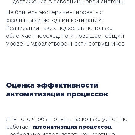
достижения в освоении новой системы.
Не бойтесь экспериментировать с
различными методами мотивации.
Реализация таких подходов не только
облегчает переход, но и повышает общий
уровень удовлетворенности сотрудников.
Оценка эффективности
автоматизации процессов
Для того чтобы понять, насколько успешно
работает
автоматизация процессов
,
необходимо использовать конкретные