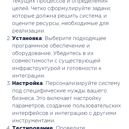
текущих процессов и определения
целей. Четко сформулируйте задачи,
которые должна решить система, и
оцените ресурсы, необходимые для
реализации.
Установка
: Выберите подходящее
программное обеспечение и
оборудование. Убедитесь в их
совместимости с существующей
инфраструктурой и готовности к
интеграции.
Настройка
: Персонализируйте систему
под специфические нужды вашего
бизнеса. Это включает настройку
параметров, создание пользовательских
интерфейсов и интеграцию с другими
инструментами.
Тестирование
: Проведите