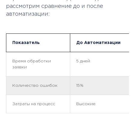
рассмотрим сравнение до и после
автоматизации:
Показатель
До Автоматизации
Время обработки
5 дней
заявки
Количество ошибок
15%
Затраты на процесс
Высокие