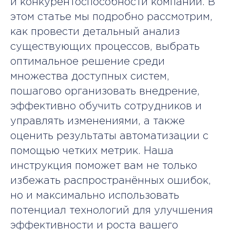
и конкурентоспособности компаний. В
этом статье мы подробно рассмотрим,
как провести детальный анализ
существующих процессов, выбрать
оптимальное решение среди
множества доступных систем,
пошагово организовать внедрение,
эффективно обучить сотрудников и
управлять изменениями, а также
оценить результаты автоматизации с
помощью четких метрик. Наша
инструкция поможет вам не только
избежать распространённых ошибок,
но и максимально использовать
потенциал технологий для улучшения
эффективности и роста вашего