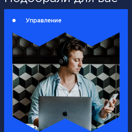
Корпоративное
обучение
Безлимитная подписка
Повышение продуктивности
работы сотрудников
Комплексное обучение в одном
месте
Развитие управленческих
компетенций ваших сотрудников
Подробнее →