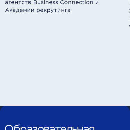
Как все устроено — расскажем за 2 минуты
City Business
School —
инновационное
бизнес-
образование
в РФ и странах
СНГ
Лучшая онлайн-бизнес школа
лауреат премии «Эффективное
образование»