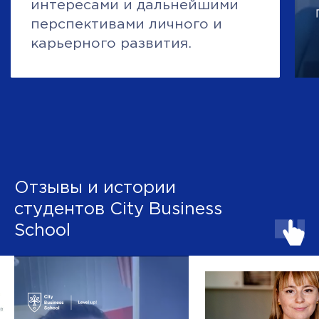
Курс
12 модулей
MBA General
Управление
Отзывы и истории
+
студентов City Business
School
НА ВСЕ КУРСЫ И ПРОГРАММЫ
Оставить заявку
Курс
11 модулей