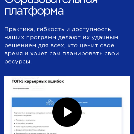
Лучшая программа МВА
лауреат премии «Эффективное
образование»
Лицензия на образовательную
деятельность № Л035-01298-77/00179697