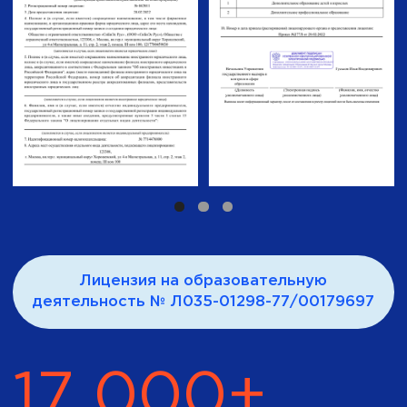
Диплом о профессиональной
переподготовке или удостоверение о
повышении квалификации
Диплом Европейской
Ассоциации
Дистанционного Обучения и
Образования