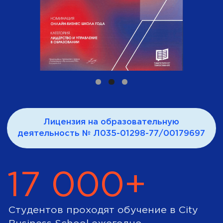
лауреат премии «Эффективное
образование»
Лицензия на образовательную
деятельность № Л035-01298-77/00179697
17 000+