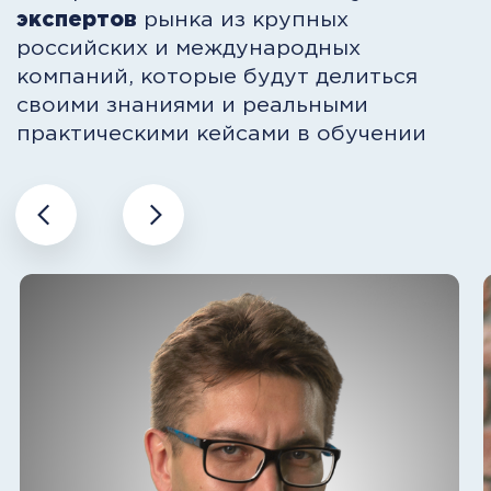
Валинуров Ильгиз
Борис Жалил
Ведущий HR-эксперт в России по
к.э.н., МВА, ACM
рекрутингу и построению карьеры
Ведущий HR-эксперт в России по
Один из самых т
рекрутингу и построению карьеры,
бизнес-тренеров
Президент корпорации кадровых
продаж, тренер-б
агентств Business Connection и
консультант меж
Академии рекрутинга
уровня с опытом
в 17 странах. Чл
Спикеров СНГ (C