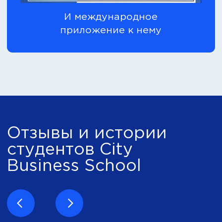
Вы, после подписки
на MBA Journal 👨🏼‍🎓
CBS
А еще больше полезных
статей, вебинаров
и закрытых розыгрышей