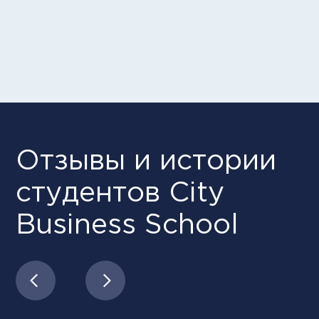
российским и европейским стандартам
EDLEA
Европейская аккредитация,
подтверждающая качество
образования и его соответствие
международным стандартам
НАСДОБР
Аккредитация НАСДОБР – это
самая престижная национальная
аккредитация, учрежденная РАБО,
Ассоциацией менеджеров,
Деловой Россией при поддержке