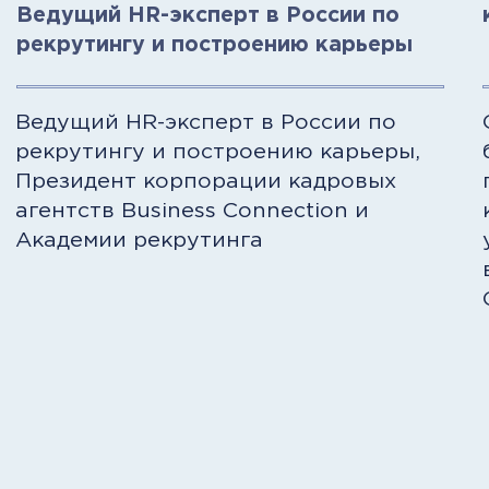
Лицензия на образовательную
деятельность № Л035-01298-77/00179697
17 000+
Студентов проходят обучение в City
Business School ежегодно
> 18 лет
Команда школы работает
в сфере бизнес-образования
Аккредитации
НАСДОБР и EDLEA
Программы CBS соответствуют