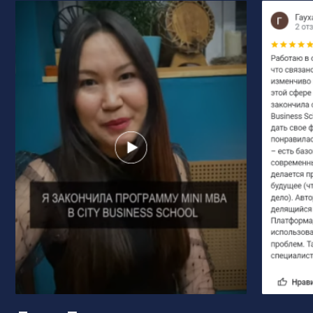
Государственной Думы РФ
Собственники,
руководители
и сотрудники этих
компаний обучались
в City Business School