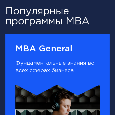
1,5 года обучения
12 модулей
3 проектные работы
700 кейсов
MBA Intensive
Интенсивное обучение
управленческим компетенциям