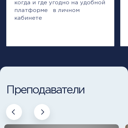
Даси Бакшиш
Руководитель сетевых проектов
“Нижегородской фитнес группы”
Все отзывы
City Business
School —
инновационное
бизнес-
образование
в РФ и странах