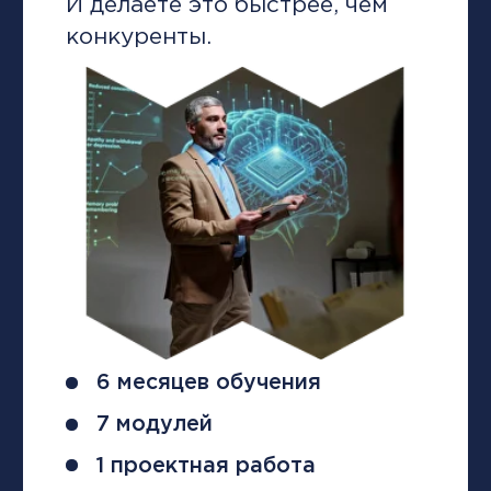
+998
Нажимая отправить, вы
соглашаетесь
с политикой
обработки персональных
данных
Отправить
Как устроен
процесс обучения