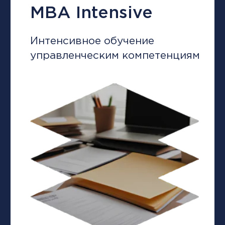
И делаете это быстрее, чем
конкуренты.
6 месяцев обучения
7 модулей
1 проектная работа
237 кейсов
Перейти в каталог курсов