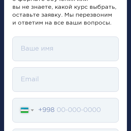
Преподаватели
Валинуров Ильгиз
Борис Жалил