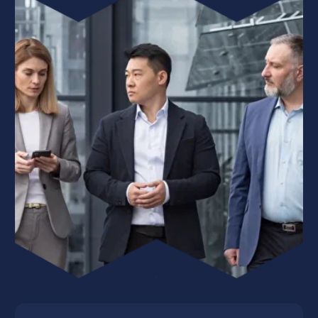
18 лет обучаем компании
и людей. 1300 экспертов-
практиков
Диплом международного
образца для работы в
Узбекистане и за рубежом
Крупнейшая бизнес-школа
Узбекистана и СНГ