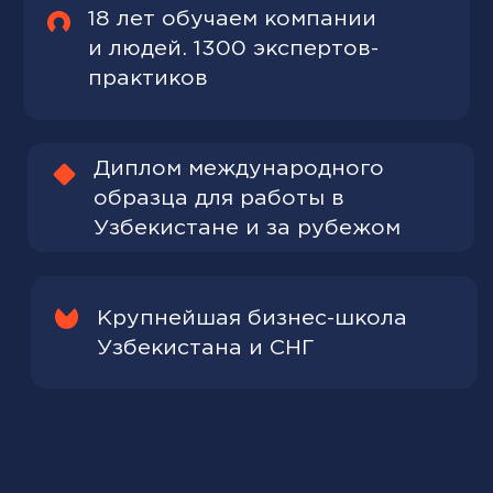
Популярные
программы MBA
MBA General
Фундаментальные знания во
всех сферах бизнеса