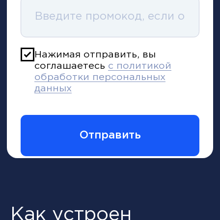
Ведущий HR-эксперт в России по
к.э.н., МВА, ACM
рекрутингу и построению карьеры
Ведущий HR-эксперт в России по
Один из самых т
рекрутингу и построению карьеры,
бизнес-тренеров
Президент корпорации кадровых
продаж, тренер-б
агентств Business Connection и
консультант меж
Академии рекрутинга
уровня с опытом
в 17 странах. Чл
Спикеров СНГ (C